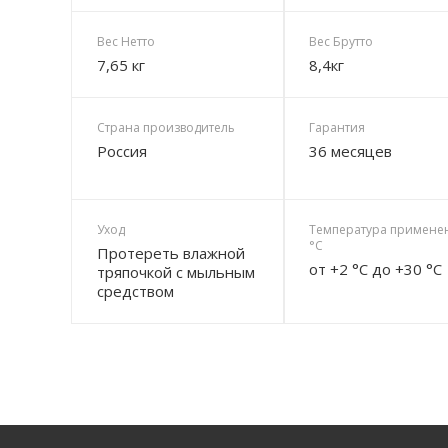
Вес Нетто
Вес Брутто
7,65 кг
8,4кг
Страна производитель
Гарантия
Россия
36 месяцев
Уход
Температура примене
°C
Протереть влажной
от +2 °C до +30 °C
тряпочкой с мыльным
средством