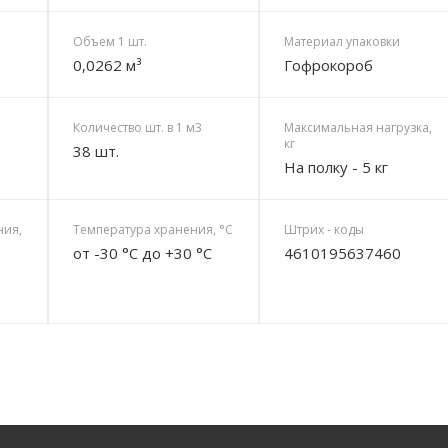
Объем 1 шт.
Материал упаковки
0,0262 м³
Гофрокороб
Количество шт. в 1 м3
Максимальная нагрузка,
кг
38 шт.
На полку - 5 кг
ния,
Температура хранения, °C
Штрих - коды
от -30 °C до +30 °C
4610195637460