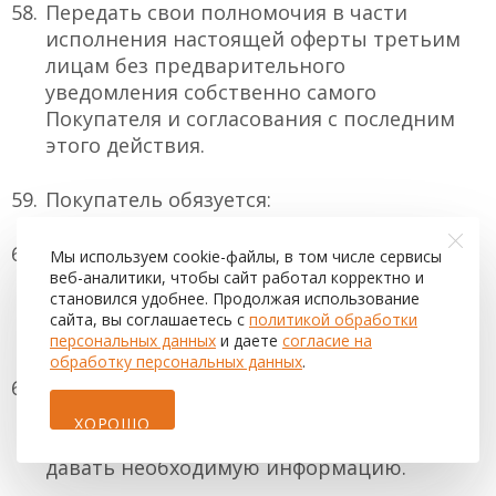
Передать свои полномочия в части
исполнения настоящей оферты третьим
лицам без предварительного
уведомления собственно самого
Покупателя и согласования с последним
этого действия.
Покупатель обязуется:
Своевременно, в соответствии с
Мы используем cookie-файлы, в том числе сервисы
условиями настоящей Оферты,
веб-аналитики, чтобы сайт работал корректно и
становился удобнее. Продолжая использование
оплачивать Услуги Интернет-магазина по
сайта, вы соглашаетесь с
политикой обработки
договору Оферты;
персональных данных
и даете
согласие на
обработку персональных данных
.
Выполнять все требования, изложенные
в настоящей Оферте, возникающие в
ХОРОШО
процессе оказания услуг вопросы и
давать необходимую информацию.