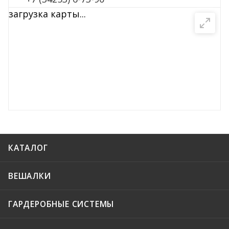
загрузка карты...
E-MAIL
info@zmi.su
НАПИСАТЬ СООБЩЕНИЕ
КАТАЛОГ
ВЕШАЛКИ
ГАРДЕРОБНЫЕ СИСТЕМЫ