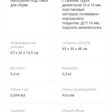
Напольная подставка
Стальная труба
для обуви
диаметром 10 и 16 мм;
пластиковые
заглушки; полимерно-
порошковое
покрытие; ДСП 16 мм;
поролон; винилискожа
Индивидуальная
Габариты (Д*Ш*В)
упаковка
65 х 30 х 48 см
67 х 32 х 13,5 см
Вес Нетто
Вес Брутто
5,0 кг
5,5 кг
Объем 1 шт.
Страна производитель
0,094 м3
Россия
Гарантия
Общий объем