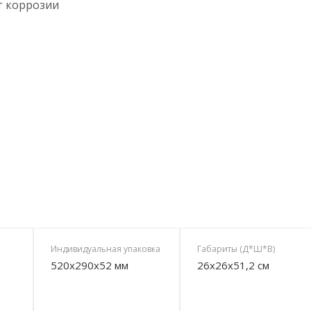
т коррозии
Индивидуальная упаковка
Габариты (Д*Ш*В)
520х290х52 мм
26х26х51,2 см