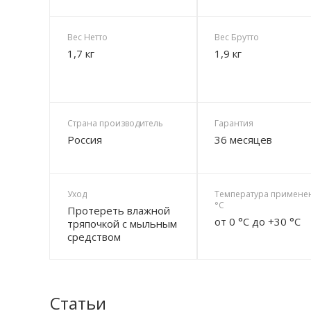
Вес Нетто
Вес Брутто
1,7 кг
1,9 кг
Страна производитель
Гарантия
Россия
36 месяцев
Уход
Температура примене
°C
Протереть влажной
от 0 °C до +30 °C
тряпочкой с мыльным
средством
Статьи