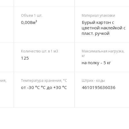
Объем 1 шт.
Материал упаковки
0,008м³
Бурый картон с
цветной наклейкой с
пласт. ручкой
Количество шт. в 1 м3
Максимальная нагрузка,
кг
125
на полку - 5 кг
ния,
Температура хранения, °C
Штрих - коды
от -30 °C °C до +30 °C
4610195636036