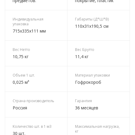
предметов.
покрытие, пластик
Индивидуальная
Габариты (Д*Ш*В)
упаковка
110х31х190,5 см
715х335х111 мм
Вес Нетто
Вес Брутто
10,75 кг
11,4 кг
Объем 1 шт.
Материал упаковки
0,025 м³
Гофрокороб
Страна производитель
Гарантия
Россия
36 месяцев
Количество шт. в 1 м3
Максимальная нагрузка,
кг
30 шт.