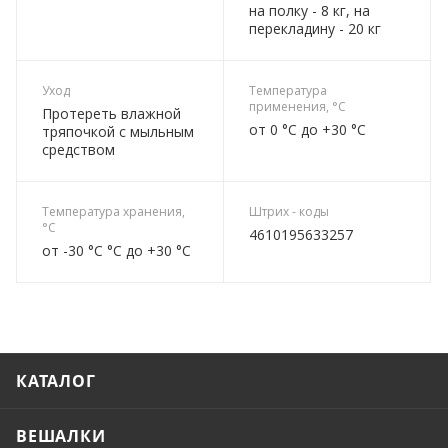
на полку - 8 кг, на
перекладину - 20 кг
Уход
Температура
применения, °C
Протереть влажной
от 0 °C до +30 °C
тряпочкой с мыльным
средством
Температура хранения,
Штрих - коды
°C
4610195633257
от -30 °C °C до +30 °C
КАТАЛОГ
ВЕШАЛКИ