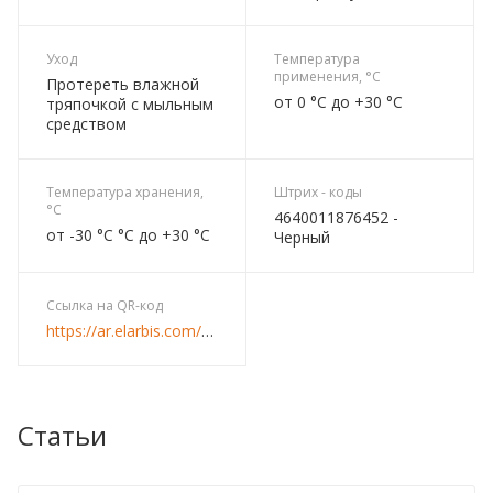
Уход
Температура
применения, °C
Протереть влажной
от 0 °C до +30 °C
тряпочкой с мыльным
средством
Температура хранения,
Штрих - коды
°C
4640011876452 -
от -30 °C °C до +30 °C
Черный
Ссылка на QR-код
https://ar.elarbis.com/zmi/etazherka_ladya_1k_cherniy.html
Статьи