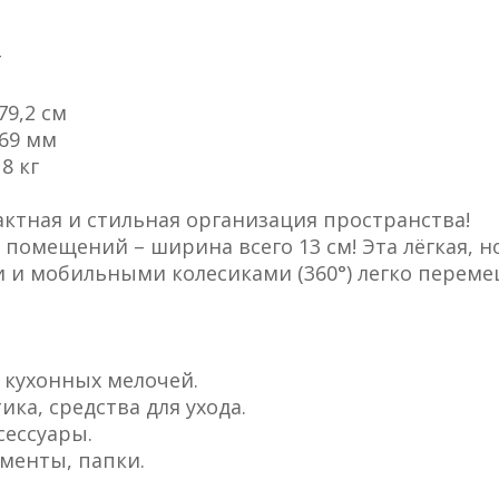
т
79,2 см
х69 мм
8 кг
актная и стильная организация пространства!
 помещений – ширина всего 13 см! Эта лёгкая, н
 и мобильными колесиками (360°) легко переме
и кухонных мелочей.
ика, средства для ухода.
сессуары.
ументы, папки.