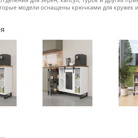
тделения для зерен, капсул, турок и других п
торые модели оснащены крючками для кружек и
ея