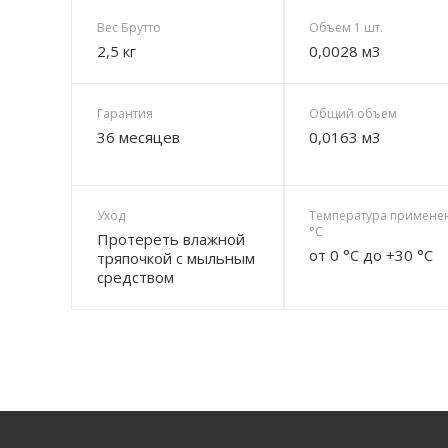
Вес Брутто
Объем 1 шт.
2,5 кг
0,0028 м3
Гарантия
Общий объем
36 месяцев
0,0163 м3
Уход
Температура примене
°C
Протереть влажной
от 0 °C до +30 °C
тряпочкой с мыльным
средством