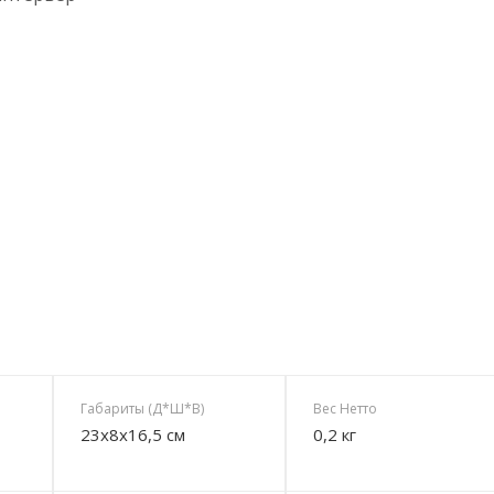
Габариты (Д*Ш*В)
Вес Нетто
23х8х16,5 см
0,2 кг