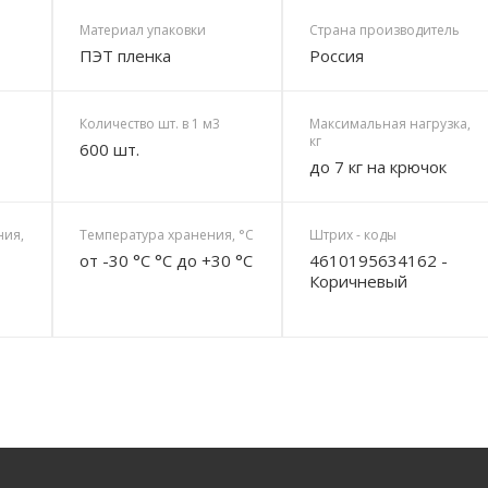
Материал упаковки
Страна производитель
ПЭТ пленка
Россия
Количество шт. в 1 м3
Максимальная нагрузка,
кг
600 шт.
до 7 кг на крючок
ния,
Температура хранения, °C
Штрих - коды
от -30 °C °C до +30 °C
4610195634162 -
Коричневый