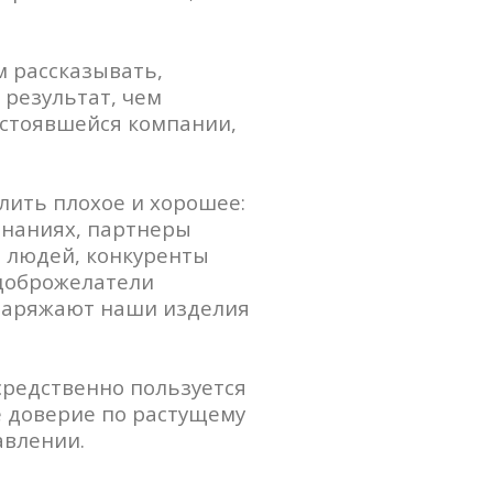
м рассказывать,
 результат, чем
остоявшейся компании,
елить плохое и хорошее:
инаниях, партнеры
до людей, конкуренты
едоброжелатели
 заряжают наши изделия
средственно пользуется
е доверие по растущему
авлении.