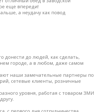
ет отличный обед в заводской
ное еще впереди!
альше, а неудачу как повод
го донести до людей, как сделать,
днем городе, а в любом, даже самом
могают наши замечательные партнеры по
орий, сетевые клиенты, розничные
разного уровня, работая с товаром ЗМИ
другу.
а, с первого дня сотрудничества