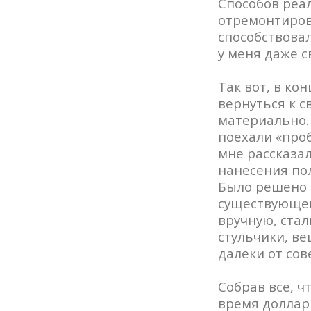
Способов реал
отремонтирова
способствовал
у меня даже с
Так вот, в ко
вернуться к 
материально. 
поехали «про
мне рассказал
нанесения по
Было решено 
существующей
вручную, стал
стульчики, ве
далеки от сов
Собрав все, ч
время доллар 