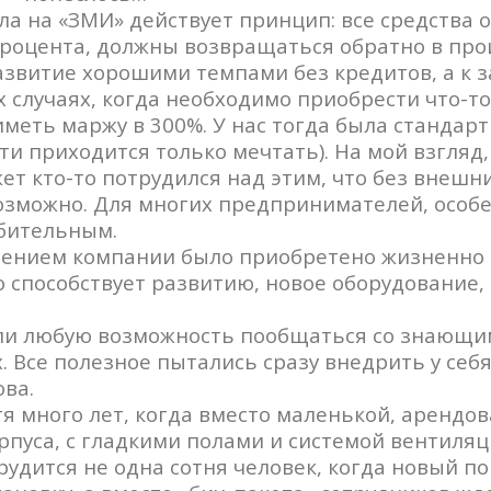
ла на «ЗМИ» действует принцип: все средства 
роцента, должны возвращаться обратно в прои
азвитие хорошими темпами без кредитов, а к
 случаях, когда необходимо приобрести что-то
меть маржу в 300%. У нас тогда была стандартн
ти приходится только мечтать). На мой взгляд
жет кто-то потрудился над этим, что без вне
озможно. Для многих предпринимателей, особ
убительным.
дением компании было приобретено жизненно в
то способствует развитию, новое оборудование
и любую возможность пообщаться со знающим
 Все полезное пытались сразу внедрить у себя,
ова.
тя много лет, когда вместо маленькой, арендо
пуса, с гладкими полами и системой вентиляц
рудится не одна сотня человек, когда новый п