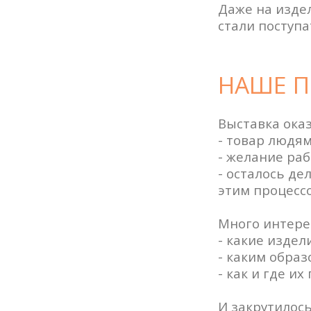
Даже на издел
стали поступа
НАШЕ 
Выставка оказ
- товар людям
- желание раб
- осталось де
этим процессо
Много интерес
- какие издел
- каким образ
- как и где их
И закрутилось