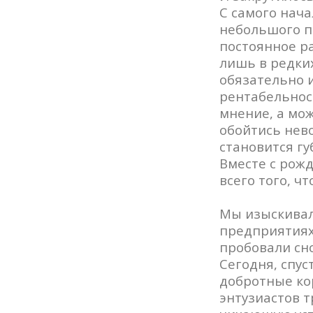
С самого нача
небольшого п
постоянное р
лишь в редких
обязательно и
рентабельнос
мнение, а мо
обойтись нев
становится г
Вместе с рож
всего того, ч
Мы изыскивал
предприятиях.
пробовали сн
Сегодня, спус
добротные кор
энтузиастов т