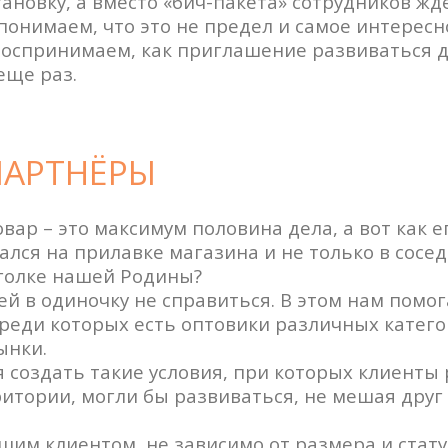
новку, а вместо «бич-пакета» сотрудников жд
понимаем, что это не предел и самое интерес
воспринимаем, как приглашение развиваться д
еще раз.
АРТНЁРЫ
вар – это максимум половина дела, а вот как е
ался на прилавке магазина и не только в сосе
голке нашей Родины?
чей в одиночку не справиться. В этом нам по
среди которых есть оптовики различных катег
ынки.
создать такие условия, при которых клиенты 
итории, могли бы развиваться, не мешая друг 
им клиентом, не зависимо от размера и статус