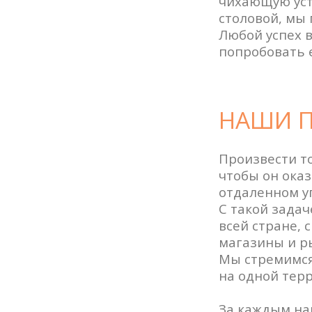
чихающую уста
столовой, мы 
Любой успех 
попробовать 
НАШИ П
Произвести то
чтобы он оказ
отдаленном у
С такой зада
всей стране, 
магазины и р
Мы стремимся 
на одной терр
За каждым наш