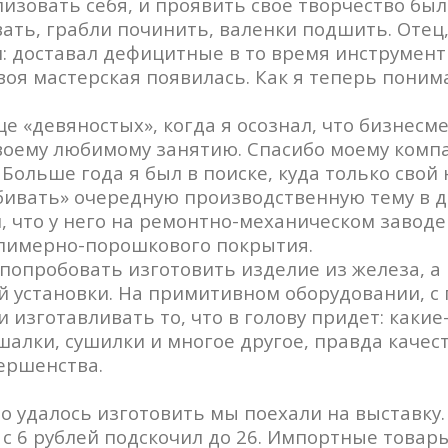
изовать себя, и проявить свое творчество был
ть, грабли починить, валенки подшить. Отец,
: доставал дефицитные в то время инструмент
воя мастерская появилась. Как я теперь поним
нце «девяностых», когда я осознал, что бизнес
своему любимому занятию. Спасибо моему комп
Больше года я был в поиске, куда только свой
бивать» очередную производственную тему в да
, что у него на ремонтно-механическом заводе 
лимерно-порошкового покрытия.
попробовать изготовить изделие из железа, а
 установки. На примитивном оборудовании, с
и изготавливать то, что в голову придет: каки
шалки, сушилки и многое другое, правда каче
ершенства.
то удалось изготовить мы поехали на выставку.
с 6 рублей подскочил до 26. Импортные товары