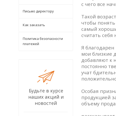
с чего все на
Письмо директору
Такой возраст
чтобы понять
Как заказать
самый хороши
считать себя
Политика безопасности
платежей
Я благодарен 
мои близкие 
добавляют к 
постоянно тве
учат бдитель
положительно
Будьте в курсе
Особая призн
наших акций и
продукцией за
новостей
объему прода
рассказывает