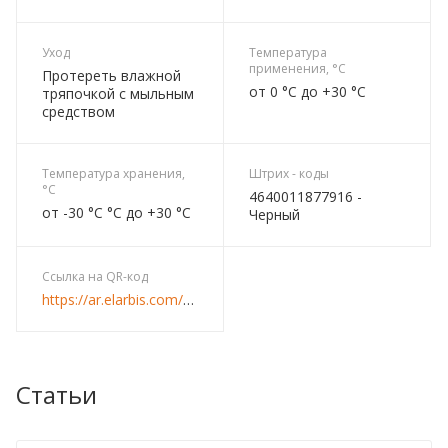
Уход
Температура
применения, °C
Протереть влажной
от 0 °C до +30 °C
тряпочкой с мыльным
средством
Температура хранения,
Штрих - коды
°C
4640011877916 -
от -30 °C °C до +30 °C
Черный
Ссылка на QR-код
https://ar.elarbis.com/zmi/etazherka_ladya_14k_cherniy.html
Статьи