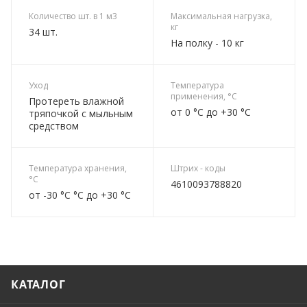
Количество шт. в 1 м3
Максимальная нагрузка,
кг
34 шт.
На полку - 10 кг
Уход
Температура
применения, °C
Протереть влажной
от 0 °C до +30 °C
тряпочкой с мыльным
средством
Температура хранения,
Штрих - коды
°C
4610093788820
от -30 °C °C до +30 °C
КАТАЛОГ