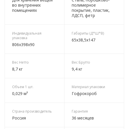
во внутренних
полимерное
помещениях
покрытие, пластик,
ЛДСП, фетр
Индивидуальная
Габариты (Д*Ш*В)
упаковка
65х38,5х147
806х398х90
Вес Нетто
Вес Брутто
8,7 кг
9,4 кг
Объем 1 шт.
Материал упаковки
0,029 м³
Гофрокороб
Страна производитель
Гарантия
Россия
36 месяцев