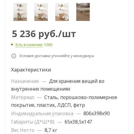
5 236
руб.
/шт
Есть в наличии
: 1000
Условия доставки уточняйте у менеджера
Характеристики
Назначение
—
Для хранения вещей во
внутренних помещениях
Материал
—
Сталь, порошково-полимерное
покрытие, пластик, ЛДСП, фетр
Индивидуальная упаковка
—
806х398х90
Габариты (Д*Ш*В)
—
65х38,5х147
Вес Нетто
—
8,7 кг