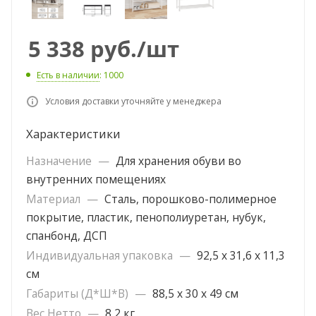
5 338
руб.
/шт
Есть в наличии
: 1000
Условия доставки уточняйте у менеджера
Характеристики
Назначение
—
Для хранения обуви во
внутренних помещениях
Материал
—
Сталь, порошково-полимерное
покрытие, пластик, пенополиуретан, нубук,
спанбонд, ДСП
Индивидуальная упаковка
—
92,5 х 31,6 х 11,3
см
Габариты (Д*Ш*В)
—
88,5 х 30 х 49 см
Вес Нетто
—
8,2 кг