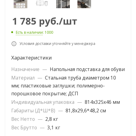
1 785
руб.
/шт
Есть в наличии
: 1000
Условия доставки уточняйте у менеджера
Характеристики
Назначение
—
Напольная подставка для обуви
Материал
—
Стальная труба диаметром 10
мм; пластиковые заглушки; полимерно-
порошковое покрытие; ДСП
Индивидуальная упаковка
—
814х325х46 мм
Габариты (Д*Ш*В)
—
81,8х29,6*48,2 см
Вес Нетто
—
2,8 кг
Вес Брутто
—
3,1 кг