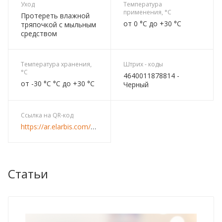
Уход
Температура
применения, °C
Протереть влажной
от 0 °C до +30 °C
тряпочкой с мыльным
средством
Температура хранения,
Штрих - коды
°C
4640011878814 -
от -30 °C °C до +30 °C
Черный
Ссылка на QR-код
https://ar.elarbis.com/zmi/etazherka_ladya_13_cherniy.html
Статьи