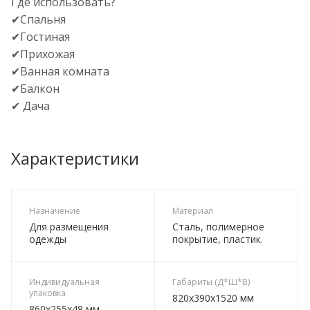
Где использовать?
✔Спальня
✔Гостиная
✔Прихожая
✔Ванная комната
✔Балкон
✔ Дача
Характеристики
Назначение
Материал
Для размещения
Сталь, полимерное
одежды
покрытие, пластик.
Индивидуальная
Габариты (Д*Ш*В)
упаковка
820х390х1520 мм
860х255х48 мм