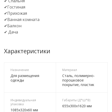
✔ Спальня
✔Гостиная
✔Прихожая
✔Ванная комната
✔Балкон
✔ Дача
Характеристики
Назначение
Материал
Для размещения
Сталь, полимерно-
одежды
порошковое
покрытие, пластик
Индивидуальная
Габариты (Д*Ш*В)
упаковка
655х300х1620 мм
1085х320х60 мм