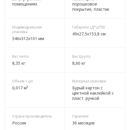
помещениях
порошковое
покрытие, пластик
Индивидуальная
Габариты (Д*Ш*В)
упаковка
49х27,5х153,8 см
546х312х101 мм
Вес Нетто
Вес Брутто
8,35 кг
8,60 кг
Объем 1 шт.
Материал упаковки
0,017 м³
Бурый картон с
цветной наклейкой с
пласт. ручкой
Страна производитель
Гарантия
Россия
36 месяцев