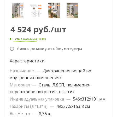
4 524
руб.
/шт
Есть в наличии
: 1000
Условия доставки уточняйте у менеджера
Характеристики
Назначение
—
Для хранения вещей во
внутренних помещениях
Материал
—
Сталь, ЛДСП, полимерно-
порошковое покрытие, пластик
Индивидуальная упаковка
—
546х312х101 мм
Габариты (Д*Ш*В)
—
49х27,5х153,8 см
Вес Нетто
—
8,35 кг