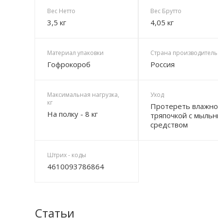
Вес Нетто
Вес Брутто
3,5 кг
4,05 кг
Материал упаковки
Страна производитель
Гофрокороб
Россия
Максимальная нагрузка,
Уход
кг
Протереть влажн
На полку - 8 кг
тряпочкой с мыль
средством
Штрих - коды
4610093786864
Статьи