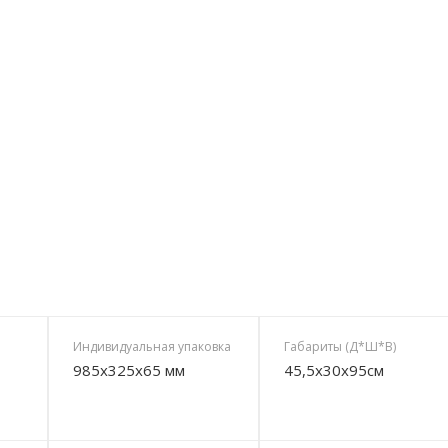
Индивидуальная упаковка
Габариты (Д*Ш*В)
985х325х65 мм
45,5х30х95см