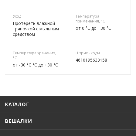
Уход
Температура
применения, °C
Протереть влажной
от 0 °C до +30 °C
тряпочкой с мыльным
средством
Температура хранения,
Штрих - коды
°C
4610195633158
от -30 °C °C до +30 °C
КАТАЛОГ
ВЕШАЛКИ