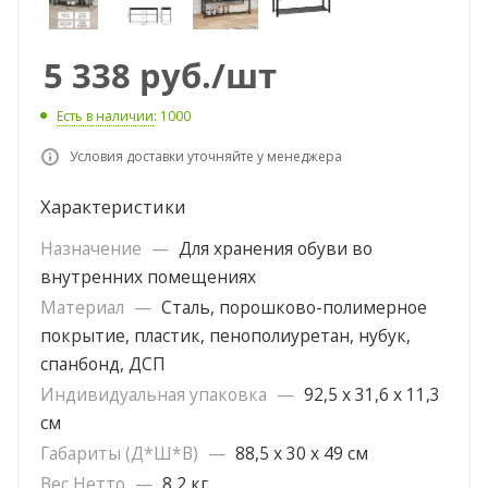
5 338
руб.
/шт
Есть в наличии
: 1000
Условия доставки уточняйте у менеджера
Характеристики
Назначение
—
Для хранения обуви во
внутренних помещениях
Материал
—
Сталь, порошково-полимерное
покрытие, пластик, пенополиуретан, нубук,
спанбонд, ДСП
Индивидуальная упаковка
—
92,5 х 31,6 х 11,3
см
Габариты (Д*Ш*В)
—
88,5 х 30 х 49 см
Вес Нетто
—
8,2 кг